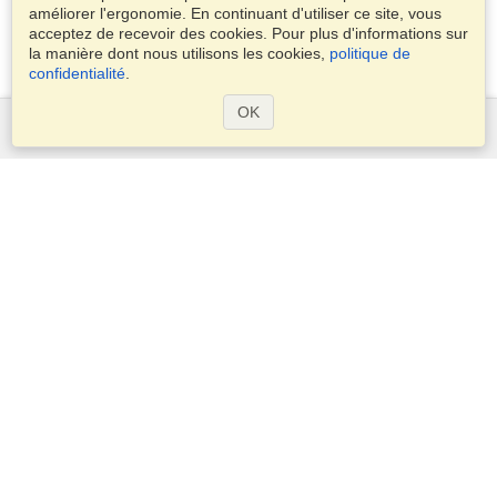
améliorer l'ergonomie. En continuant d'utiliser ce site, vous
acceptez de recevoir des cookies. Pour plus d'informations sur
la manière dont nous utilisons les cookies,
politique de
confidentialité
.
OK
Services
Demander un visa
Vérifiez les exigences en matière de visa
Informations douanières
Ambassades et Consulats
Informations Schengen
Déclaration de vie privée
Conditions d'utilisation