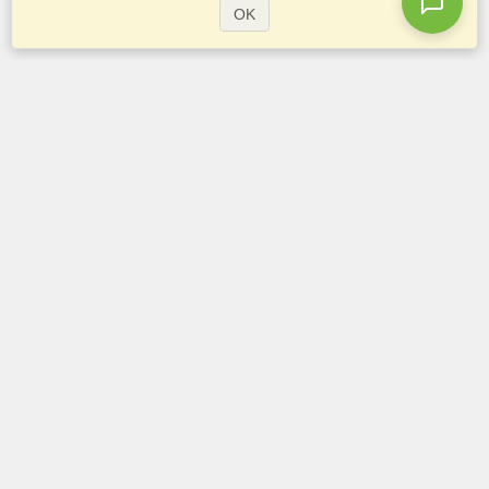
OK
Demander un visa
Vérifiez les exigences en matière de visa
Informations douanières
Ambassades et Consulats
Informations Schengen
Déclaration de vie privée
Conditions d'utilisation
Politique de cookies
Centre de confidentialité
Conditions d'utilisation du site web