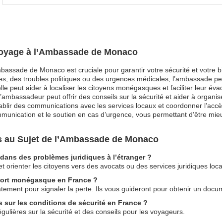
 Voyage à l’Ambassade de Monaco
mbassade de Monaco est cruciale pour garantir votre sécurité et votre 
, des troubles politiques ou des urgences médicales, l’ambassade peut
le peut aider à localiser les citoyens monégasques et faciliter leur é
’ambassadeur peut offrir des conseils sur la sécurité et aider à organise
ablir des communications avec les services locaux et coordonner l’acc
ommunication et le soutien en cas d’urgence, vous permettant d’être mieu
 au Sujet de l’Ambassade de Monaco
dans des problèmes juridiques à l’étranger ?
et orienter les citoyens vers des avocats ou des services juridiques loc
eport monégasque en France ?
ement pour signaler la perte. Ils vous guideront pour obtenir un doc
 sur les conditions de sécurité en France ?
gulières sur la sécurité et des conseils pour les voyageurs.