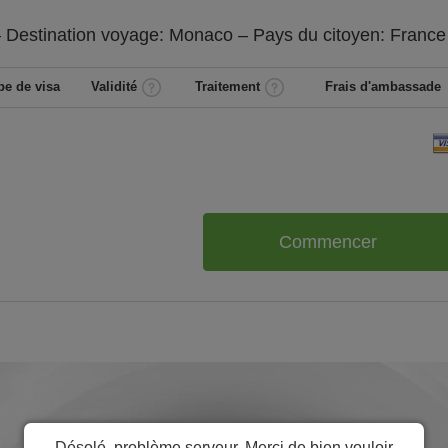
 Destination voyage: Monaco – Pays du citoyen:
France
pe de visa
Validité
Traitement
Frais d'ambassade
Commencer
Désolé, problème serveur. Merci de bien vouloir