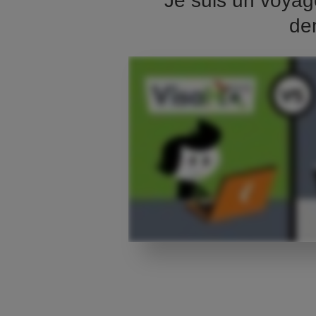
Je suis un voyag
de