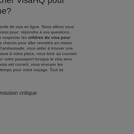
ucher VisaHQ pour
ne?
nde de visa en ligne. Nous allons vous
ocess pour: répondre à vos questions,
de respecter les
critères du visa pour
es chemin pour aller remettre en mains
l'ambassade, vous aider à trouver une
queue à votre place, vous tenir au courant
r votre passeport lorsque le visa sera
visa est correct, vous envoyer les
 temps pour votre voyage. Tout se
mission critique