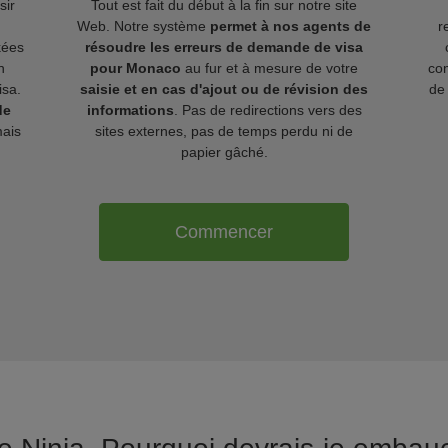
sir
Tout est fait du début à la fin sur notre site
Web. Notre système
permet à nos agents de
r
kées
résoudre les erreurs de demande de visa
n
pour Monaco
au fur et à mesure de votre
com
isa.
saisie et en cas d'ajout ou de révision des
de 
de
informations
. Pas de redirections vers des
mais
sites externes, pas de temps perdu ni de
papier gâché.
Commencer