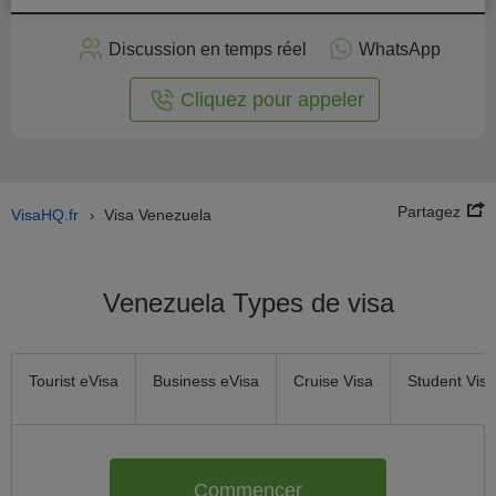
stuler
Discussion en temps réel
WhatsApp
n ligne
Cliquez pour appeler
Partagez
VisaHQ.fr
Visa Venezuela
›
Venezuela Types de visa
Tourist eVisa
Business eVisa
Cruise Visa
Student Visa
Commencer