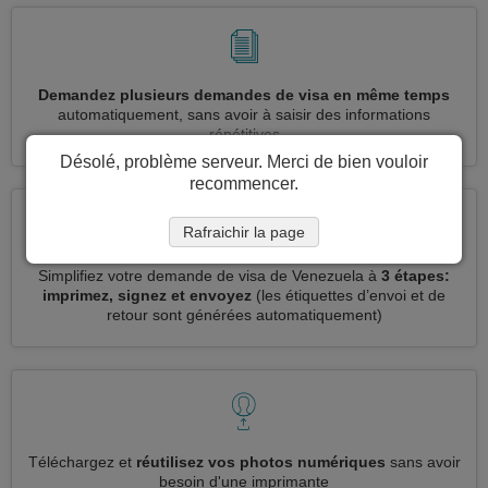
Demandez plusieurs demandes de visa en même temps
automatiquement, sans avoir à saisir des informations
répétitives
Désolé, problème serveur. Merci de bien vouloir
recommencer.
Rafraichir la page
Simplifiez votre demande de visa de Venezuela à
3 étapes:
imprimez, signez et envoyez
(les étiquettes d’envoi et de
retour sont générées automatiquement)
Téléchargez et
réutilisez vos photos numériques
sans avoir
besoin d'une imprimante