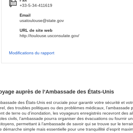
Fax
+33-5-34-411619
Email
usatoulouse@state.gov
URL de site web
http://toulouse.usconsulate.gov/
Modifications du rapport
 Voyage auprès de l’Ambassade des États-Unis
bassade des États-Unis est cruciale pour garantir votre sécurité et votre
l, des troubles politiques ou des problèmes médicaux, l’ambassade pe
t de terre ou d’inondation, les voyageurs enregistrés recevront des al
es civils, l’ambassade pourra organiser des évacuations ou fournir une 
citoyens, permettant à l’ambassade de savoir qui se trouve sur le terra
 démarche simple mais essentielle pour une tranquillité d’esprit maxim