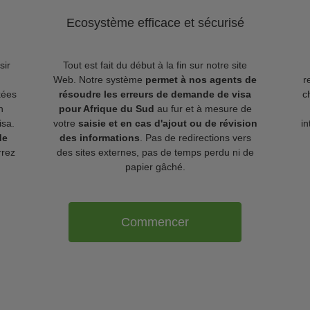
Ecosystème efficace et sécurisé
sir
Tout est fait du début à la fin sur notre site
Web. Notre système
permet à nos agents de
r
kées
résoudre les erreurs de demande de visa
c
n
pour Afrique du Sud
au fur et à mesure de
isa.
votre
saisie et en cas d'ajout ou de révision
in
de
des informations
. Pas de redirections vers
rrez
des sites externes, pas de temps perdu ni de
papier gâché.
Commencer