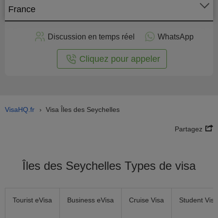
France
stuler
Discussion en temps réel
WhatsApp
n ligne
Cliquez pour appeler
VisaHQ.fr
Visa Îles des Seychelles
›
Partagez
Îles des Seychelles Types de visa
Tourist eVisa
Business eVisa
Cruise Visa
Student Visa