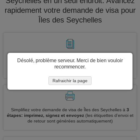
Seychelles en un seul endroit. Avancez
rapidement votre demande de visa pour
Îles des Seychelles
Demandez plusieurs demandes de visa en même temps
Désolé, problème serveur. Merci de bien vouloir
automatiquement, sans avoir à saisir des informations
recommencer.
répétitives
Rafraichir la page
Simplifiez votre demande de visa de Îles des Seychelles à
3
étapes: imprimez, signez et envoyez
(les étiquettes d’envoi et
de retour sont générées automatiquement)