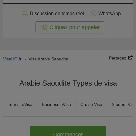
stuler
Discussion en temps réel
WhatsApp
n ligne
Cliquez pour appeler
Partagez
VisaHQ.fr
Visa Arabie Saoudite
›
Arabie Saoudite Types de visa
Tourist eVisa
Business eVisa
Cruise Visa
Student Visa
Commencer