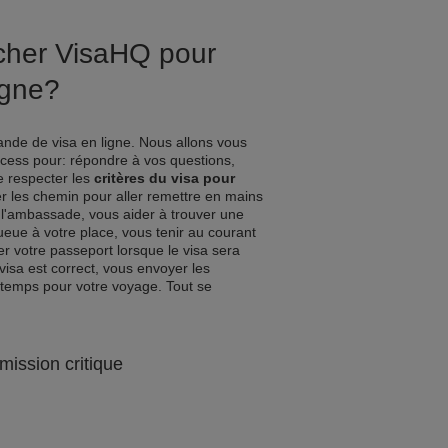
ucher VisaHQ pour
igne?
nde de visa en ligne. Nous allons vous
ocess pour: répondre à vos questions,
de respecter les
critères du visa pour
er les chemin pour aller remettre en mains
l'ambassade, vous aider à trouver une
queue à votre place, vous tenir au courant
r votre passeport lorsque le visa sera
visa est correct, vous envoyer les
 temps pour votre voyage. Tout se
mission critique