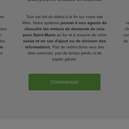
sir
Tout est fait du début à la fin sur notre site
Web. Notre système
permet à nos agents de
r
kées
résoudre les erreurs de demande de visa
c
n
pour Saint-Marin
au fur et à mesure de votre
com
isa.
saisie et en cas d'ajout ou de révision des
de 
de
informations
. Pas de redirections vers des
ez
sites externes, pas de temps perdu ni de
papier gâché.
Commencer