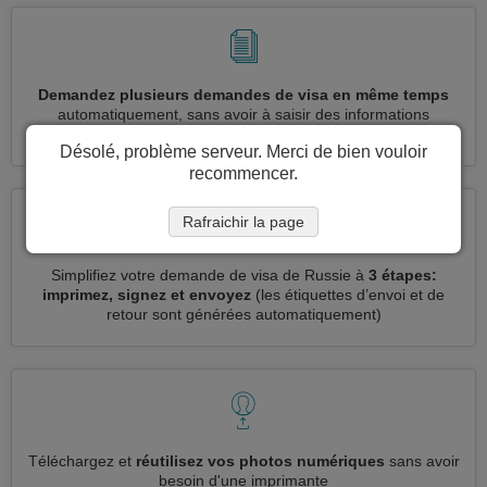
Demandez plusieurs demandes de visa en même temps
automatiquement, sans avoir à saisir des informations
répétitives
Désolé, problème serveur. Merci de bien vouloir
recommencer.
Rafraichir la page
Simplifiez votre demande de visa de Russie à
3 étapes:
imprimez, signez et envoyez
(les étiquettes d’envoi et de
retour sont générées automatiquement)
Téléchargez et
réutilisez vos photos numériques
sans avoir
besoin d'une imprimante