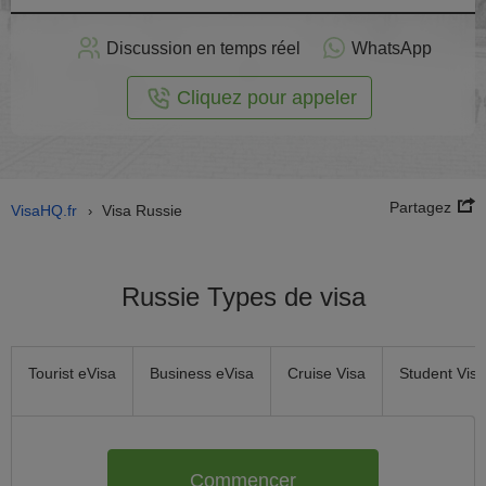
stuler
Discussion en temps réel
WhatsApp
n ligne
Cliquez pour appeler
Partagez
VisaHQ.fr
Visa Russie
›
Russie Types de visa
Tourist eVisa
Business eVisa
Cruise Visa
Student Visa
Commencer