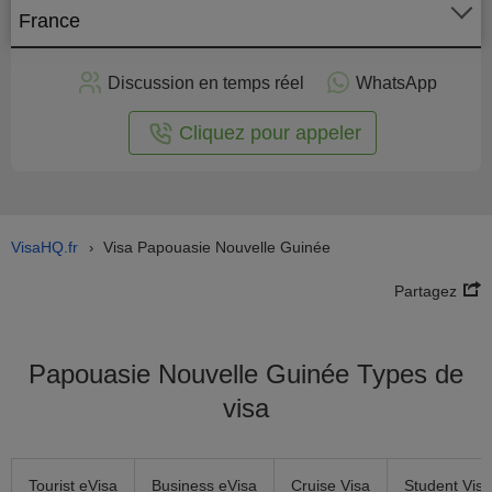
France
stuler
Discussion en temps réel
WhatsApp
n ligne
Cliquez pour appeler
VisaHQ.fr
Visa Papouasie Nouvelle Guinée
›
Partagez
Papouasie Nouvelle Guinée Types de
visa
Tourist eVisa
Business eVisa
Cruise Visa
Student Visa