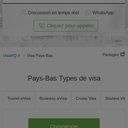
stuler
Discussion en temps réel
WhatsApp
n ligne
Cliquez pour appeler
Partagez
VisaHQ.fr
Visa Pays-Bas
›
Pays-Bas Types de visa
Tourist eVisa
Business eVisa
Cruise Visa
Student Visa
Commencer