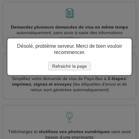
Demandez plusieurs demandes de visa en même temps
automatiquement, sans avoir à saisir des informations
répétitives
Désolé, problème serveur. Merci de bien vouloir
recommencer.
Rafraichir la page
Simplifiez votre demande de visa de Pays-Bas à
3 étapes:
imprimez, signez et envoyez
(les étiquettes d’envoi et de
retour sont générées automatiquement)
Téléchargez et
réutilisez vos photos numériques
sans avoir
besoin d'une imprimante