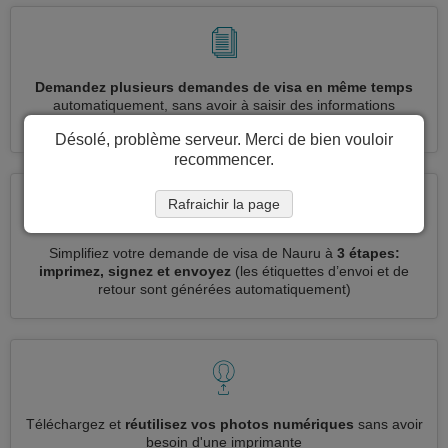
Demandez plusieurs demandes de visa en même temps
automatiquement, sans avoir à saisir des informations
répétitives
Désolé, problème serveur. Merci de bien vouloir
recommencer.
Rafraichir la page
Simplifiez votre demande de visa de Nauru à
3 étapes:
imprimez, signez et envoyez
(les étiquettes d’envoi et de
retour sont générées automatiquement)
Téléchargez et
réutilisez vos photos numériques
sans avoir
besoin d'une imprimante