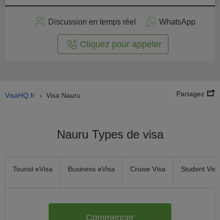
stuler
Discussion en temps réel
WhatsApp
n ligne
Cliquez pour appeler
Partagez
VisaHQ.fr
Visa Nauru
›
Nauru Types de visa
Tourist eVisa
Business eVisa
Cruise Visa
Student Visa
Commencer