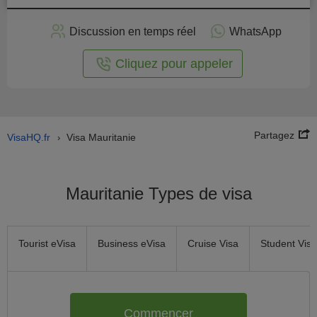
stuler
Discussion en temps réel
WhatsApp
n ligne
Cliquez pour appeler
Partagez
VisaHQ.fr
Visa Mauritanie
›
Mauritanie Types de visa
Tourist eVisa
Business eVisa
Cruise Visa
Student Visa
Commencer