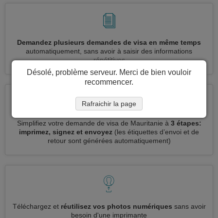
Demandez plusieurs demandes de visa en même temps
automatiquement, sans avoir à saisir des informations
répétitives
Désolé, problème serveur. Merci de bien vouloir
recommencer.
Rafraichir la page
Simplifiez votre demande de visa de Mauritanie à
3 étapes:
imprimez, signez et envoyez
(les étiquettes d’envoi et de
retour sont générées automatiquement)
Téléchargez et
réutilisez vos photos numériques
sans avoir
besoin d'une imprimante