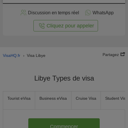
stuler
Discussion en temps réel
WhatsApp
n ligne
Cliquez pour appeler
Partagez
VisaHQ.fr
Visa Libye
›
Libye Types de visa
Tourist eVisa
Business eVisa
Cruise Visa
Student Visa
Commencer