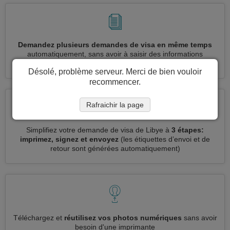
Demandez plusieurs demandes de visa en même temps
automatiquement, sans avoir à saisir des informations
répétitives
Désolé, problème serveur. Merci de bien vouloir
recommencer.
Rafraichir la page
Simplifiez votre demande de visa de Libye à
3 étapes:
imprimez, signez et envoyez
(les étiquettes d’envoi et de
retour sont générées automatiquement)
Téléchargez et
réutilisez vos photos numériques
sans avoir
besoin d'une imprimante