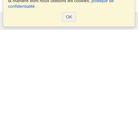
la manière dont nous utilisons les cookies,
politique de
confidentialité
.
OK
Services
Demander un visa
Vérifiez les exigences en matière de visa
Informations douanières
Ambassades et Consulats
Informations Schengen
Déclaration de vie privée
Conditions d'utilisation
Politique de cookies