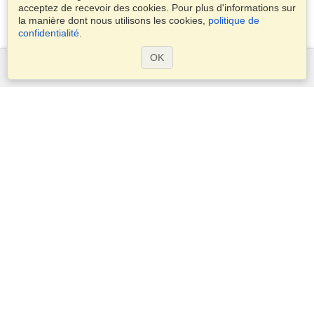
acceptez de recevoir des cookies. Pour plus d'informations sur
la manière dont nous utilisons les cookies,
politique de
confidentialité
.
OK
Services
Demander un visa
Vérifiez les exigences en matière de visa
Informations douanières
Ambassades et Consulats
Informations Schengen
Déclaration de vie privée
Conditions d'utilisation