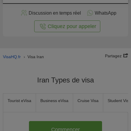
stuler
Discussion en temps réel
WhatsApp
n ligne
Cliquez pour appeler
Partagez
VisaHQ.fr
Visa Iran
›
Iran Types de visa
Tourist eVisa
Business eVisa
Cruise Visa
Student Visa
Commencer