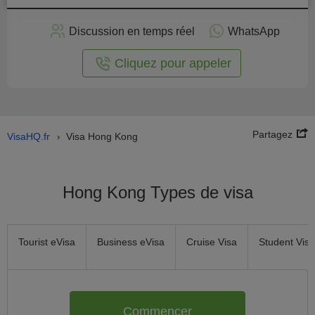
stuler
Discussion en temps réel
WhatsApp
n ligne
Cliquez pour appeler
Partagez
VisaHQ.fr
Visa Hong Kong
›
Hong Kong Types de visa
Tourist eVisa
Business eVisa
Cruise Visa
Student Visa
Commencer