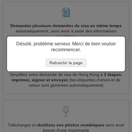
Demandez plusieurs demandes de visa en même temps
automatiquement, sans avoir à saisir des informations
répétitives
Désolé, problème serveur. Merci de bien vouloir
recommencer.
Rafraichir la page
Simplifiez votre demande de visa de Hong Kong à
3 étapes:
imprimez, signez et envoyez
(les étiquettes d’envoi et de
retour sont générées automatiquement)
Téléchargez et
réutilisez vos photos numériques
sans avoir
besoin d'une imprimante