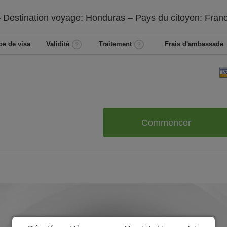
 Destination voyage: Honduras – Pays du citoyen:
Fran
pe de visa
Validité
Traitement
Frais d'ambassade
Commencer