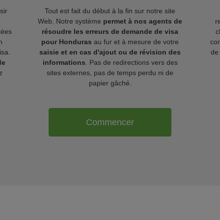
sir
Tout est fait du début à la fin sur notre site
Web. Notre système
permet à nos agents de
r
kées
résoudre les erreurs de demande de visa
c
n
pour Honduras
au fur et à mesure de votre
com
isa.
saisie et en cas d'ajout ou de révision des
de 
de
informations
. Pas de redirections vers des
z
sites externes, pas de temps perdu ni de
papier gâché.
Commencer