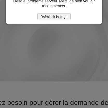
Désolé, problème serveur. Merci de bien vouloir
recommencer.
Rafraichir la page
ez besoin pour gérer la demande d