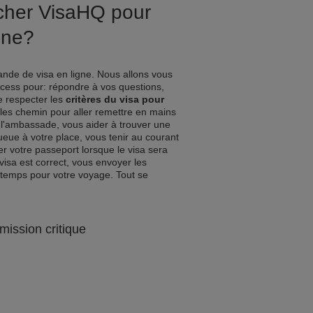
ucher VisaHQ pour
gne?
nde de visa en ligne. Nous allons vous
ocess pour: répondre à vos questions,
de respecter les
critères du visa pour
 les chemin pour aller remettre en mains
l'ambassade, vous aider à trouver une
queue à votre place, vous tenir au courant
r votre passeport lorsque le visa sera
visa est correct, vous envoyer les
 temps pour votre voyage. Tout se
mission critique