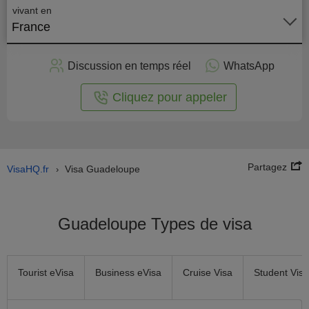
vivant en
France
stuler
Discussion en temps réel
WhatsApp
n ligne
Cliquez pour appeler
Partagez
VisaHQ.fr
Visa Guadeloupe
›
Guadeloupe Types de visa
Tourist eVisa
Business eVisa
Cruise Visa
Student Visa