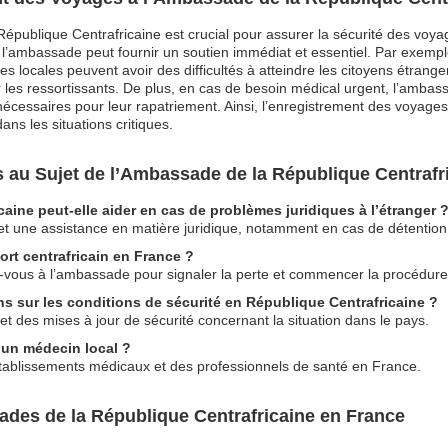
épublique Centrafricaine est crucial pour assurer la sécurité des voya
, l’ambassade peut fournir un soutien immédiat et essentiel. Par exemp
s locales peuvent avoir des difficultés à atteindre les citoyens étrang
les ressortissants. De plus, en cas de besoin médical urgent, l’ambass
 nécessaires pour leur rapatriement. Ainsi, l’enregistrement des voyage
ns les situations critiques.
u Sujet de l’Ambassade de la République Centrafr
aine peut-elle aider en cas de problèmes juridiques à l’étranger 
et une assistance en matière juridique, notamment en cas de détention 
ort centrafricain en France ?
z-vous à l’ambassade pour signaler la perte et commencer la procédur
s sur les conditions de sécurité en République Centrafricaine ?
t des mises à jour de sécurité concernant la situation dans le pays.
 un médecin local ?
ablissements médicaux et des professionnels de santé en France.
ades de la République Centrafricaine en France