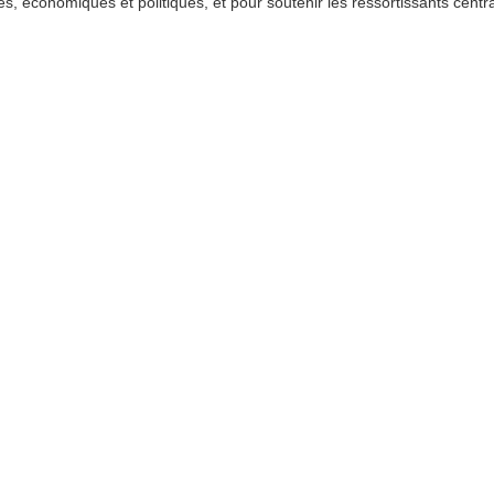
les, économiques et politiques, et pour soutenir les ressortissants centr