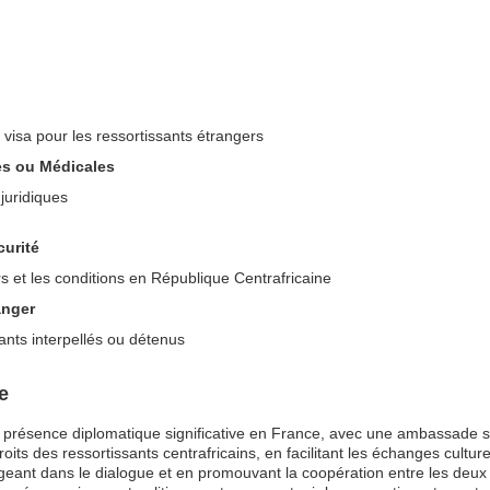
visa pour les ressortissants étrangers
es ou Médicales
juridiques
curité
s et les conditions en République Centrafricaine
anger
sants interpellés ou détenus
e
 présence diplomatique significative en France, avec une ambassade s
droits des ressortissants centrafricains, en facilitant les échanges cultu
gageant dans le dialogue et en promouvant la coopération entre les deu