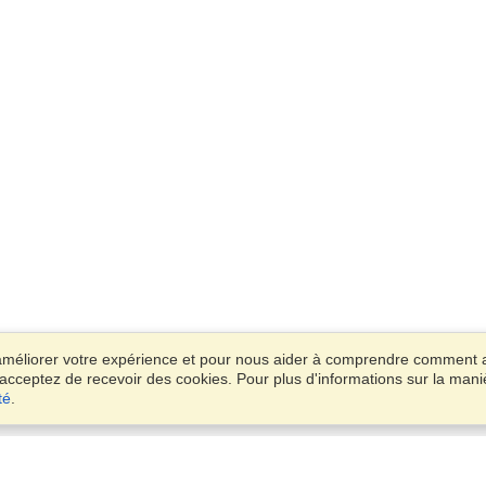
 améliorer votre expérience et pour nous aider à comprendre comment 
s acceptez de recevoir des cookies. Pour plus d'informations sur la mani
té
.
Compte
Des Bureaux