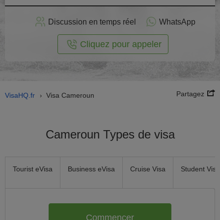
stuler
Discussion en temps réel
WhatsApp
n ligne
Cliquez pour appeler
Partagez
VisaHQ.fr
Visa Cameroun
›
Cameroun Types de visa
Tourist eVisa
Business eVisa
Cruise Visa
Student Visa
Commencer