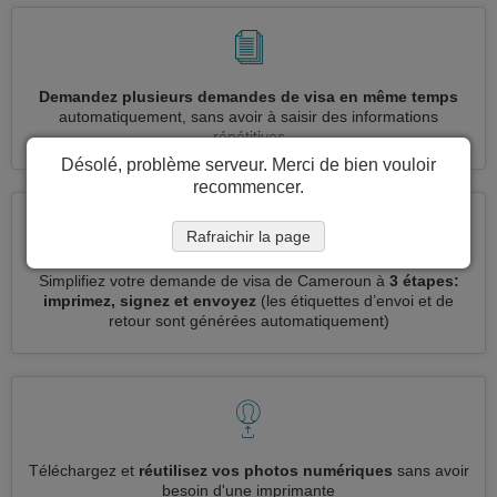
Demandez plusieurs demandes de visa en même temps
automatiquement, sans avoir à saisir des informations
répétitives
Désolé, problème serveur. Merci de bien vouloir
recommencer.
Rafraichir la page
Simplifiez votre demande de visa de Cameroun à
3 étapes:
imprimez, signez et envoyez
(les étiquettes d’envoi et de
retour sont générées automatiquement)
Téléchargez et
réutilisez vos photos numériques
sans avoir
besoin d'une imprimante