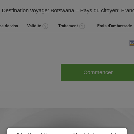
 Destination voyage: Botswana – Pays du citoyen:
Fran
pe de visa
Validité
Traitement
Frais d'ambassade
Commencer