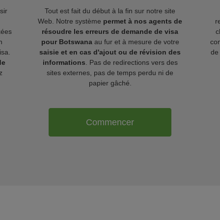
sir
Tout est fait du début à la fin sur notre site
Web. Notre système
permet à nos agents de
r
kées
résoudre les erreurs de demande de visa
c
n
pour Botswana
au fur et à mesure de votre
com
isa.
saisie et en cas d'ajout ou de révision des
de 
de
informations
. Pas de redirections vers des
z
sites externes, pas de temps perdu ni de
papier gâché.
Commencer