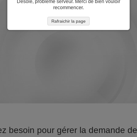
Désolé, problème serveur. Merci de bien vouloir
recommencer.
Rafraichir la page
ez besoin pour gérer la demande d