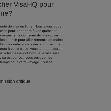
ucher VisaHQ pour
gne?
nde de visa en ligne. Nous allons vous
ocess pour: répondre à vos questions,
de respecter les
critères du visa pour
 les chemin pour aller remettre en mains
l'ambassade, vous aider à trouver une
queue à votre place, vous tenir au courant
r votre passeport lorsque le visa sera
visa est correct, vous envoyer les
 temps pour votre voyage. Tout se
mission critique