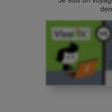
Je suis un voyag
dem