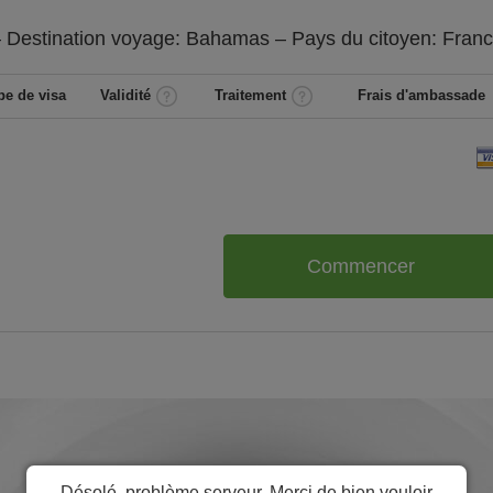
 Destination voyage: Bahamas – Pays du citoyen:
Fran
pe de visa
Validité
Traitement
Frais d'ambassade
Commencer
Désolé, problème serveur. Merci de bien vouloir