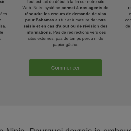
sir
Tout est fait du début à la fin sur notre site
Web. Notre système
permet à nos agents de
r
kées
résoudre les erreurs de demande de visa
n
pour Bahamas
au fur et à mesure de votre
com
isa.
saisie et en cas d'ajout ou de révision des
de 
de
informations
. Pas de redirections vers des
z
sites externes, pas de temps perdu ni de
papier gâché.
Commencer