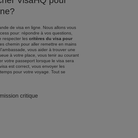
ucher VisaHQ pour
gne?
nde de visa en ligne. Nous allons vous
ocess pour: répondre à vos questions,
de respecter les
critères du visa pour
 les chemin pour aller remettre en mains
l'ambassade, vous aider à trouver une
queue à votre place, vous tenir au courant
r votre passeport lorsque le visa sera
visa est correct, vous envoyer les
 temps pour votre voyage. Tout se
mission critique