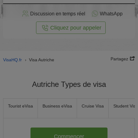
stuler
Discussion en temps réel
WhatsApp
n ligne
Cliquez pour appeler
Partagez
VisaHQ.fr
Visa Autriche
›
Autriche Types de visa
Tourist eVisa
Business eVisa
Cruise Visa
Student Visa
Commencer