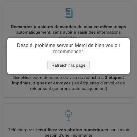
Demandez plusieurs demandes de visa en même temps
automatiquement, sans avoir à saisir des informations
répétitives
Désolé, problème serveur. Merci de bien vouloir
recommencer.
Rafraichir la page
Simplifiez votre demande de visa de Autriche à
3 étapes:
imprimez, signez et envoyez
(les étiquettes d’envoi et de
retour sont générées automatiquement)
Téléchargez et
réutilisez vos photos numériques
sans avoir
besoin d'une imprimante