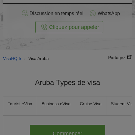
stuler
Discussion en temps réel
WhatsApp
n ligne
Cliquez pour appeler
Partagez
VisaHQ.fr
Visa Aruba
›
Aruba Types de visa
Tourist eVisa
Business eVisa
Cruise Visa
Student Visa
Commencer