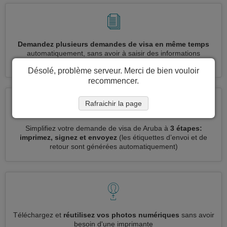
Demandez plusieurs demandes de visa en même temps
automatiquement, sans avoir à saisir des informations
répétitives
Désolé, problème serveur. Merci de bien vouloir
recommencer.
Rafraichir la page
Simplifiez votre demande de visa de Aruba à
3 étapes:
imprimez, signez et envoyez
(les étiquettes d’envoi et de
retour sont générées automatiquement)
Téléchargez et
réutilisez vos photos numériques
sans avoir
besoin d'une imprimante