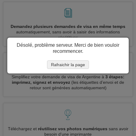
Demandez plusieurs demandes de visa en même temps
automatiquement, sans avoir à saisir des informations
répétitives
Désolé, problème serveur. Merci de bien vouloir
recommencer.
Rafraichir la page
Simplifiez votre demande de visa de Argentine à
3 étapes:
imprimez, signez et envoyez
(les étiquettes d’envoi et de
retour sont générées automatiquement)
Téléchargez et
réutilisez vos photos numériques
sans avoir
besoin d'une imprimante