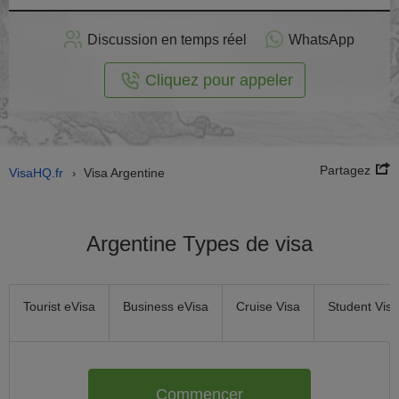
stuler
Discussion en temps réel
WhatsApp
n ligne
Cliquez pour appeler
Partagez
VisaHQ.fr
Visa Argentine
›
Argentine Types de visa
Tourist eVisa
Business eVisa
Cruise Visa
Student Visa
Commencer