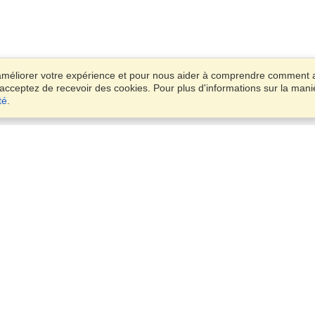
 améliorer votre expérience et pour nous aider à comprendre comment 
s acceptez de recevoir des cookies. Pour plus d'informations sur la mani
té
.
Compte
Des Bureaux
Terminer une application
Gérer mes candidats
25 Rue de Ponthieu,
Gérer mes commandes
Paris, 75008
Voir sur la carte
Lundi — Vendredi
VisaHQ pour les entreprises
de 9:00 à 17:30