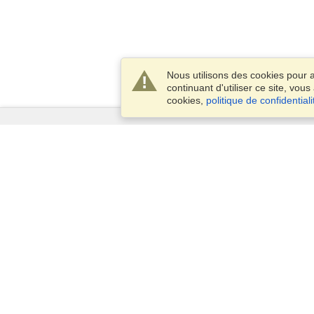
Nous utilisons des cookies pour
continuant d'utiliser ce site, vou
cookies,
politique de confidentiali
Services
Demander un visa
Vérifiez les exigences en matière
de visa
Informations douanières
Ambassades et Consulats
Informations Schengen
Déclaration de vie privée