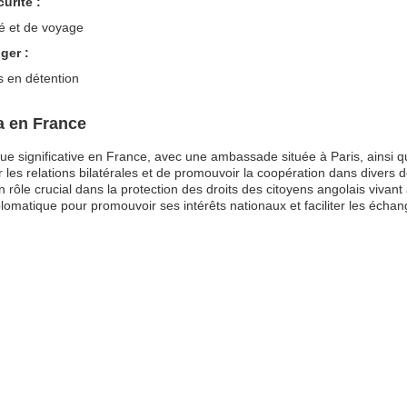
urité :
té et de voyage
ger :
s en détention
a en France
ue significative en France, avec une ambassade située à Paris, ainsi q
 les relations bilatérales et de promouvoir la coopération dans divers 
rôle crucial dans la protection des droits des citoyens angolais vivant
plomatique pour promouvoir ses intérêts nationaux et faciliter les écha