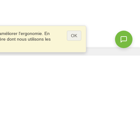
améliorer l'ergonomie. En
OK
ère dont nous utilisons les
Questions ?
Plan du site
info@visahq.fr