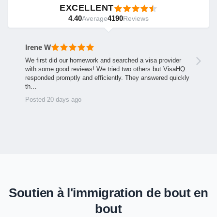
EXCELLENT
4.40
4190
Average
Reviews
Irene W
We first did our homework and searched a visa provider
with some good reviews! We tried two others but VisaHQ
responded promptly and efficiently. They answered quickly
th…
Posted 20 days ago
Soutien à l'immigration de bout en
bout