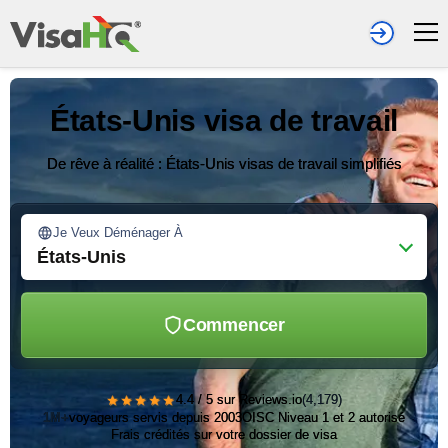
États-Unis visa de travail
De rêve à réalité : États-Unis visas de travail simplifiés
Je Veux Déménager À
États-Unis
Commencer
★★★★★
4.4 / 5 sur Reviews.io
(4,179)
1M+
voyageurs servis depuis 2003
OISC Niveau 1 et 2 autorisé
Frais crédités sur votre dossier de visa