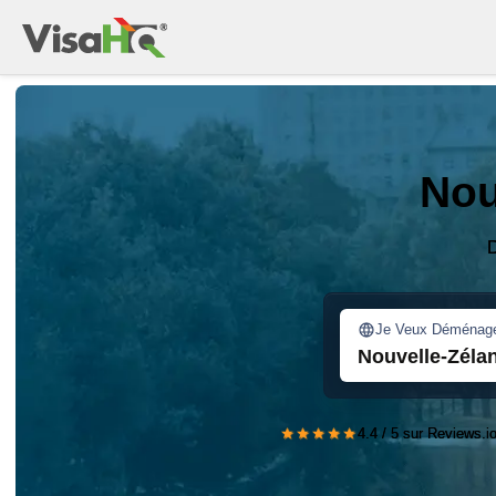
Nou
D
Je Veux Déménag
Nouvelle-Zéla
★★★★★
4.4 / 5 sur Reviews.i