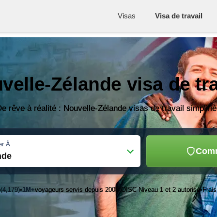
Visas
Visa de travail
velle-Zélande visa de tra
e rêve à réalité : Nouvelle-Zélande visas de travail simplifi
er À
Com
nde
o
(4,179)
1M+
voyageurs servis depuis 2003
OISC Niveau 1 et 2 autorisé
Frais
•
•
•