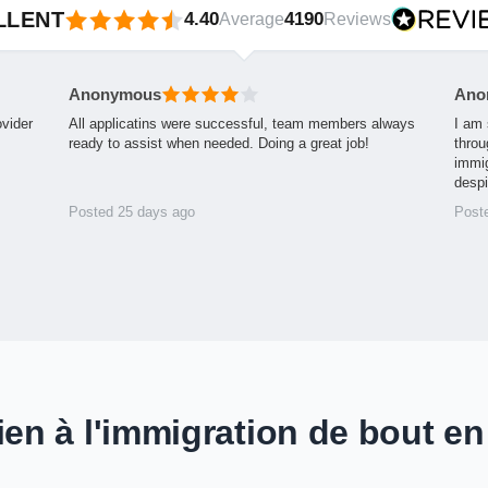
LLENT
4.40
4190
Average
Reviews
Anonymous
Ano
ovider
All applicatins were successful, team members always
I am 
ready to assist when needed. Doing a great job!
throu
immig
desp
Posted 25 days ago
Post
ien à l'immigration de bout en