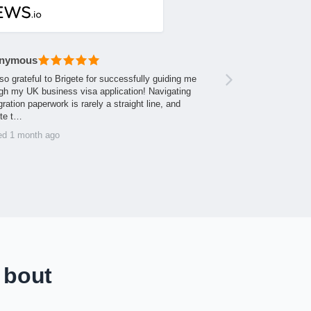
nymous
so grateful to Brigete for successfully guiding me
gh my UK business visa application! Navigating
ration paperwork is rarely a straight line, and
ite t…
ed 1 month ago
 bout