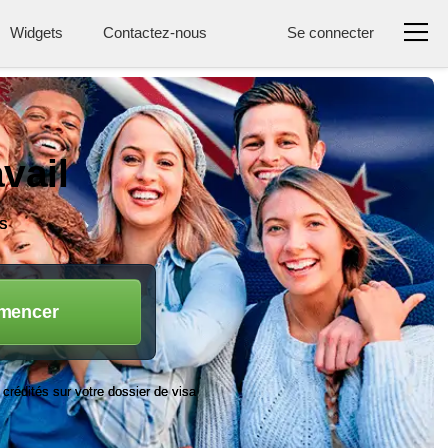
Widgets
Contactez-nous
Se connecter
vail
és
mencer
 crédités sur votre dossier de visa