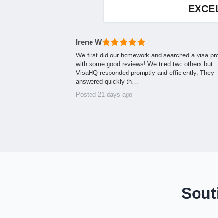
EXCE
Irene W
We first did our homework and searched a visa pr
with some good reviews! We tried two others but
VisaHQ responded promptly and efficiently. They
answered quickly th…
Posted 21 days ago
Sout