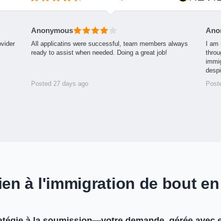
Anonymous
Ano
ovider
All applicatins were successful, team members always
I am 
ready to assist when needed. Doing a great job!
throu
immig
desp
Posted 27 days ago
Post
ien à l'immigration de bout en
ratégie à la soumission—votre demande, gérée avec e