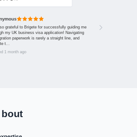
nymous
so grateful to Brigete for successfully guiding me
gh my UK business visa application! Navigating
ration paperwork is rarely a straight line, and
ite t…
ed 1 month ago
 bout
xpertise.