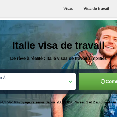
Visas
Visa de travail
Italie visa de travail
De rêve à réalité : Italie visas de travail simplifiés
er À
Com
o
(4,179)
1M+
voyageurs servis depuis 2003
OISC Niveau 1 et 2 autorisé
Frais
•
•
•