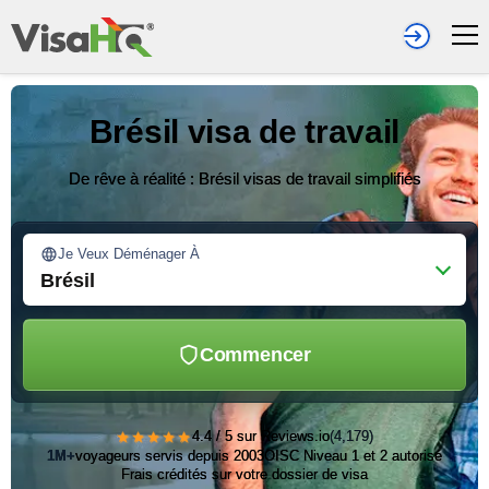
Brésil visa de travail
De rêve à réalité : Brésil visas de travail simplifiés
Je Veux Déménager À
Brésil
Commencer
★★★★★
4.4 / 5 sur Reviews.io
(4,179)
1M+
voyageurs servis depuis 2003
OISC Niveau 1 et 2 autorisé
Frais crédités sur votre dossier de visa