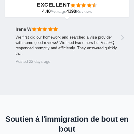
EXCELLENT
4.40
4190
Average
Reviews
Irene W
We first did our homework and searched a visa provider
with some good reviews! We tried two others but VisaHQ
responded promptly and efficiently. They answered quickly
th…
Posted 22 days ago
Soutien à l'immigration de bout en
bout