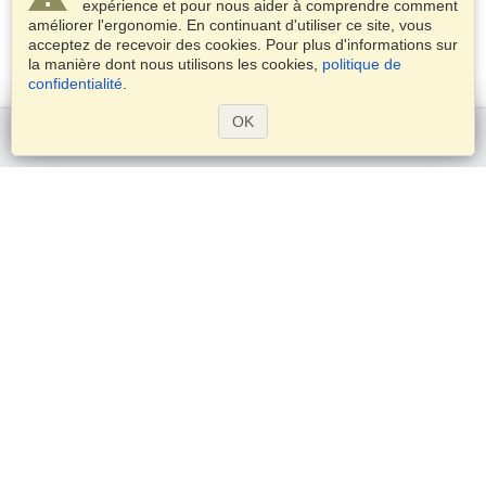
expérience et pour nous aider à comprendre comment
améliorer l'ergonomie. En continuant d'utiliser ce site, vous
acceptez de recevoir des cookies. Pour plus d'informations sur
la manière dont nous utilisons les cookies,
politique de
confidentialité
.
OK
Commencer
Services
Demander un visa
Vérifiez les exigences en matière de visa
Informations douanières
Ambassades et Consulats
Informations Schengen
Déclaration de vie privée